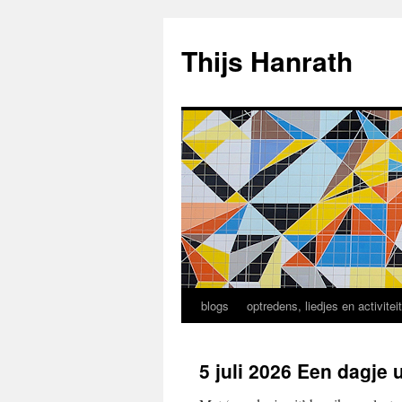
Ga
naar
Thijs Hanrath
de
inhoud
blogs
optredens, liedjes en activitei
5 juli 2026 Een dagje u