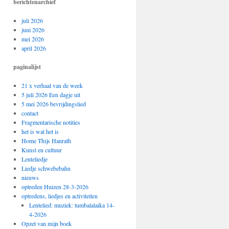
berichtenarchief
juli 2026
juni 2026
mei 2026
april 2026
paginalijst
21 x verhaal van de week
5 juli 2026 Een dagje uit
5 mei 2026 bevrijdingslied
contact
Fragmentarische notities
het is wat het is
Home Thijs Hanrath
Kunst en cultuur
Lenteliedje
Liedje schwebebahn
nieuws
optreden Huizen 28-3-2026
optredens, liedjes en activiteiten
Lentelied: muziek: tumbalalaika 14-
4-2026
Opzet van mijn boek