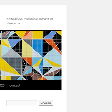
Neerlandicus, troubadour, schrijver en
videomaker
2026
contact