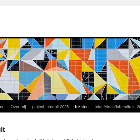
ten
Over mij
project interrail 2025
teksten
tekst/video/interrailreis-
it