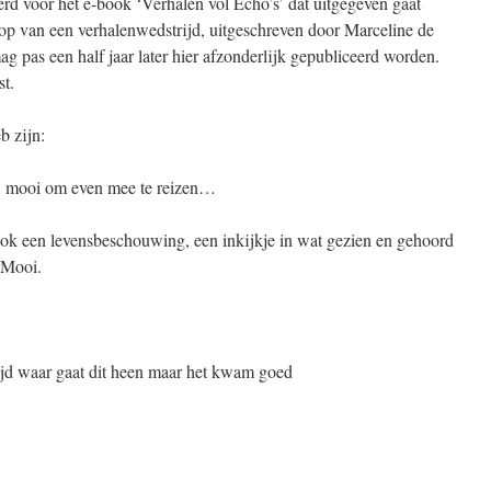
eerd voor het e-book ‘Verhalen vol Echo’s’ dat uitgegeven gaat
oop van een verhalenwedstrijd, uitgeschreven door Marceline de
 pas een half jaar later hier afzonderlijk gepubliceerd worden.
t.
b zijn:
l, mooi om even mee te reizen…
, ook een levensbeschouwing, een inkijkje in wat gezien en gehoord
 Mooi.
tijd waar gaat dit heen maar het kwam goed